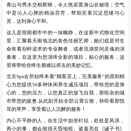
青山与秀水交相辉映，令人恍若置身山谷秘境；空气
中是沁人心脾的精油芬芳，帮助宾客沉淀思绪与心
灵，达到身心平和。
这儿是喧闹都市中的一抹幽静，在这新中式物化空间
里，汇聚着天南地北的各色佳丽艺师，她们或是对生
命有着别样追求的专业舞者，或者洗涤世间灵魂的演
奏者，在这里为您演绎全新的项目，贴心的服务，这
里将带给你终生都难以挥去的美妙记忆。
北京Spa会所始终本着“顾客至上，完美服务”的原则精
心为您提供50多种休闲养生减压项目，带给您的是身
心的，您的压力，让您真正的放飞自我，那喧杂的城
市带您的疲惫.从此刻开始全部云霄云散，聆听着那悦
耳的琴声，享受着让人沉醉的服务！
内心不平静的人，在生活中如坐针毡，处处是风浪，
再小的事，都会闹得天昏地暗。诸葛亮在《诫子书》