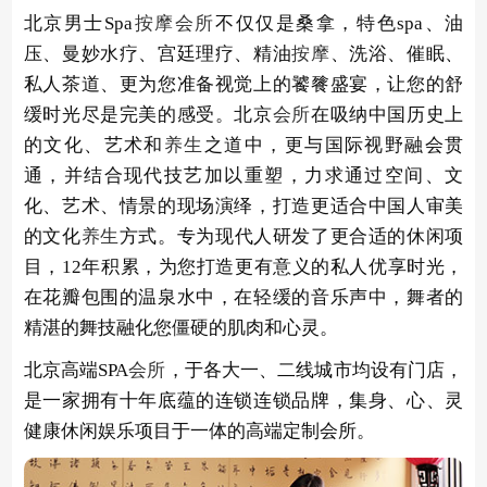
北京男士Spa
按摩
会所
不仅仅是桑拿，特色spa、油
压、曼妙水疗、宫廷理疗、精油
按摩
、洗浴、催眠、
私人茶道、更为您准备视觉上的饕餮盛宴，让您的舒
缓时光尽是完美的感受。北京
会所
在吸纳中国历史上
的文化、艺术和
养生
之道中，更与国际视野融会贯
通，并结合现代技艺加以重塑，力求通过空间、文
化、艺术、情景的现场演绎，打造更适合中国人审美
的文化
养生
方式。专为现代人研发了更合适的休闲项
目，12年积累，为您打造更有意义的私人优享时光，
在花瓣包围的温泉水中，在轻缓的音乐声中，舞者的
精湛的舞技融化您僵硬的肌肉和心灵。
北京高端SPA
会所
，于各大一、二线城市均设有门店，
是一家拥有十年底蕴的连锁连锁品牌，集身、心、灵
健康休闲娱乐项目于一体的高端定制会所。