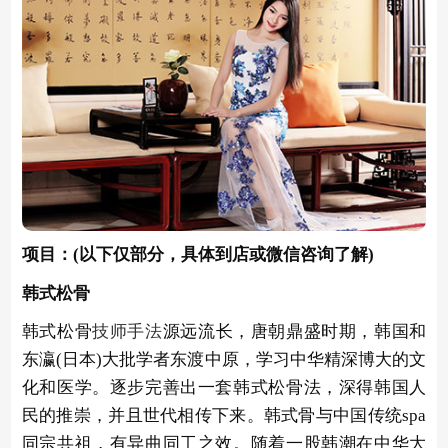
项目：(以下仅部分，具体到店或微信咨询了解)
韩式松骨
韩式松骨
技师
手法
源远流长，唐朝鼎盛时期，韩国和
东瀛(日本)大批学者东渡中原，学习中华精深博大的文
化和医学。逐步完善出一套韩式松骨法，深得韩国人
民的推崇，并且世代相传下来。韩式骨与中国传统spa
同宗共祖，有异曲同工之效。随着一股韩潮在中华大