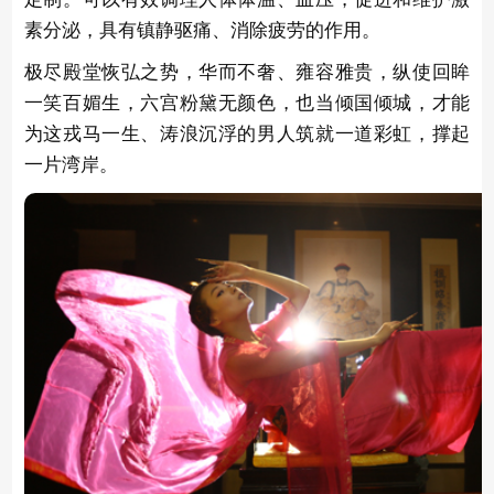
素分泌，具有镇静驱痛、消除疲劳的作用。
极尽殿堂恢弘之势，华而不奢、雍容雅贵，纵使回眸
一笑百媚生，六宫粉黛无颜色，也当倾国倾城，才能
为这戎马一生、涛浪沉浮的男人筑就一道彩虹，撑起
一片湾岸。