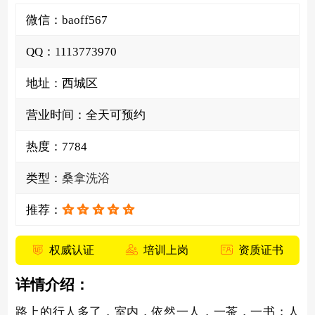
微信：
b
a
o
f
f
5
6
7
QQ：
1
1
1
3
7
7
3
9
7
0
地址：西城区
营业时间：全天可预约
热度：
7784
类型：
桑拿洗浴
推荐：
权威认证
培训上岗
资质证书
详情介绍：
路上的行人多了，室内，依然一人，一茶，一书；人