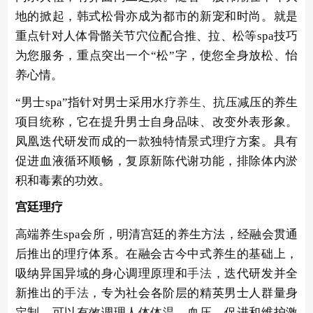
地的掀起，韩式松骨亦成为都市的新宠和时尚。就是
重点针对人体骨骼关节穴位配合推、拉、松等spa技巧
为您服务，重点突出一个“松”字，使您全身放松、怡
养心情。
“男士spa”指针对男士采用水疗
养生
、抗压减压的养生
项目统称，它在提升男士自身品味、改变外表形象。
凤凰迭代研发而成的一款独特情景式理疗方案。具有
促进血液循环顺畅，复原新陈代谢功能，排除体内淤
积和毒素的功效。
宫廷理疗
高端养生spa会所，明清宫廷的养生方法，经融会贯通
后推出的理疗体系。在融会古今中式养生的基础上，
吸纳异国异域的身心调理原理和
手法
，迭代研发并全
新推出的
手法
，专为社会各阶层的精英男士人群量身
定制。可以有效调理人体体温、血压，促进和维护激