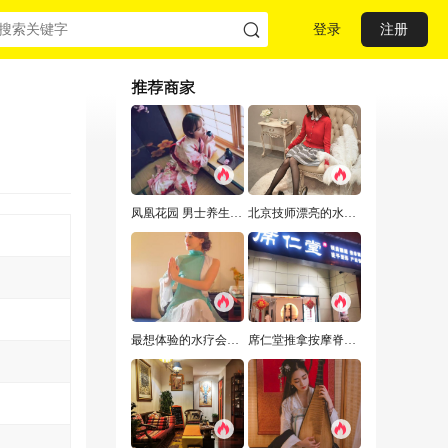
登录
注册
推荐商家
凤凰花园 男士养生Spa水疗会馆推荐，来这给您一次难忘的体验
北京技师漂亮的水疗养生会所，技师专业服务细心周到
最想体验的水疗会所,让我不能自拔!
席仁堂推拿按摩脊柱调理