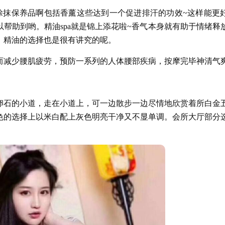
涂抹保养品啊包括香薰这些达到一个促进排汗的功效~这样能更
帮助到哟。精油spa就是锦上添花啦~香气本身就有助于情绪释
。精油的选择也是很有讲究的呢。
而减少腰肌疲劳，预防一系列的人体腰部疾病，按摩完毕神清气
卵石的小道，走在小道上，可一边散步一边尽情地欣赏着所白金
色的选择上以米白配上灰色明亮干净又不显单调。会所大厅部分