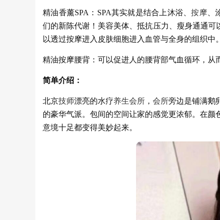
精油香薰SPA：SPA其实就是结合上沐浴、
按摩
、
们的新陈代谢！美容美体、抵抗压力、瘦身通通可以
以透过按摩进入皮肤细胞进入血管与全身的组织中
精油按摩腰背：可以促进人的腰背部气血循环，从
简单介绍：
北京
技师
漂亮的水疗
养生
会所
，
会所
旁边是铺满鹅
的豪华气派。包间的空间让家的感觉更浓郁。在颜
意境十足都变得美妙起来。