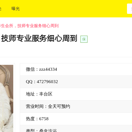
论
曝光
养生会所，技师专业服务细心周到
，技师专业服务细心周到
保
微信：
z
z
z
4
4
3
3
4
QQ：
4
7
2
7
9
6
0
3
2
地址：丰台区
营业时间：全天可预约
热度：
6758
类型：
桑拿洗浴