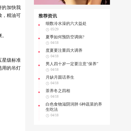
好的加快我
放，精油可
推荐资讯
细数冷水澡的六大益处
05/29
爽。
夏季如何预防空调病?
04/18
度夏要注重四大调养
04/18
五星级标准
男人四十岁一定要注意“保养”
选用的吊灯
04/18
月缺月圆话养生
04/18
茶养冬之四相
04/18
白色食物滋阴润肺 6种蔬菜的养
生吃法
04/18