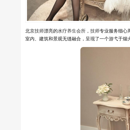
北京
技师
漂亮的水疗
养生
会所
，
技师
专业服务细心
室内、建筑和景观无缝融合，呈现了一个游弋于烟火