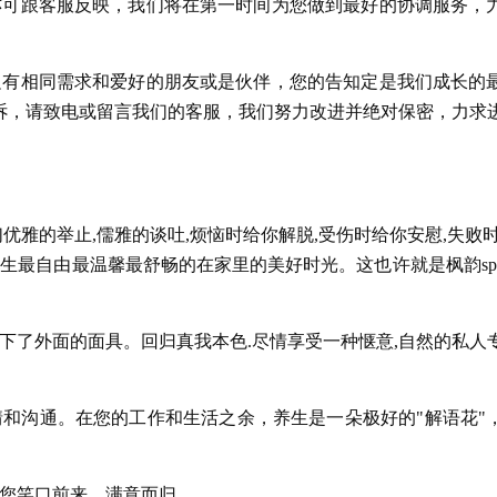
亦可跟客服反映，我们将在第一时间为您做到最好的协调服务，
边有相同需求和爱好的朋友或是伙伴，您的告知定是我们成长的
诉，请致电或留言我们的客服，我们努力改进并绝对保密，力求
优雅的举止,儒雅的谈吐,烦恼时给你解脱,受伤时给你安慰,失败时
人生最自由最温馨最舒畅的在家里的美好时光。这也许就是枫韵sp
下了外面的面具。回归真我本色.尽情享受一种惬意,自然的私人
情和沟通。在您的工作和生活之余，养生是一朵极好的"解语花"
让您笑口前来，满意而归。