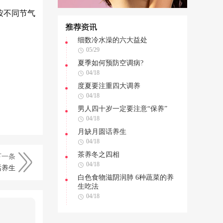
按不同节气
推荐资讯
细数冷水澡的六大益处
05/29
夏季如何预防空调病?
04/18
度夏要注重四大调养
04/18
男人四十岁一定要注意“保养”
04/18
月缺月圆话养生
04/18
茶养冬之四相
下一条
04/18
话养生
白色食物滋阴润肺 6种蔬菜的养
生吃法
04/18