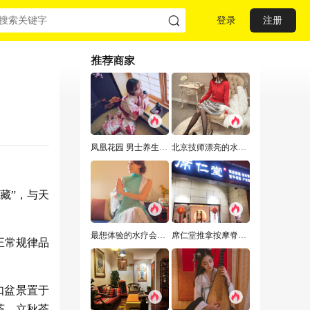
登录
注册
推荐商家
凤凰花园 男士养生Spa水疗会馆推荐，来这给您一次难忘的体验
北京技师漂亮的水疗养生会所，技师专业服务细心周到
藏”，与天
最想体验的水疗会所,让我不能自拔!
席仁堂推拿按摩脊柱调理
正常规律品
如盆景置于
茶、立秋茶