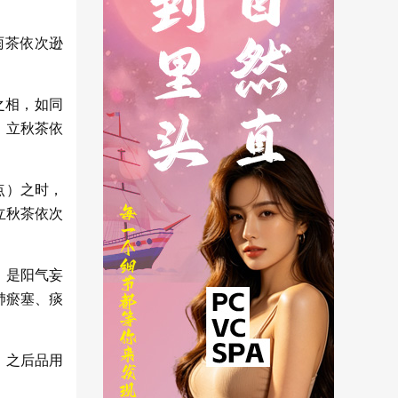
雨茶依次逊
之相，如同
、立秋茶依
点）之时，
立秋茶依次
；是阳气妄
肺瘀塞、痰
）之后品用