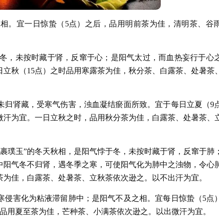
相。宜一日惊蛰（5点）之后，品用明前茶为佳，清明茶、谷
悖于冬，未按时藏于肾，反窜于心；是阳气太过，而血热妄行于心
日立秋（15点）之时品用寒露茶为佳，秋分茶、白露茶、处暑茶
未归肾藏，受寒气伤害，浊血凝结瘀面所致。宜于每日立夏（9
微汗为宜。一日立秋之时，品用秋分茶为佳，白露茶、处暑茶、
白绢裹璞玉”的冬天秋相，是阳气悖于冬，未按时藏于肾，反窜于肺
中阳气冬不归肾，遇冬季之寒，可使阳气化为肺中之浊物，令心
茶为佳，白露茶、处暑茶、立秋茶依次逊之。以不出汗为宜。
寒侵害化为粘液滞留肺中；是阳气不及之相。宜每日惊蛰（5点
，品用夏至茶为佳，芒种茶、小满茶依次逊之。以出微汗为宜。