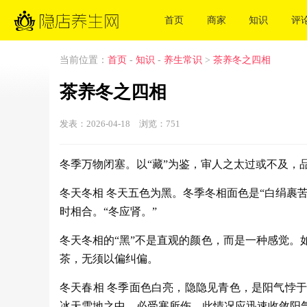
首页
商家
知识
评
当前位置：
首页
-
知识
-
养生常识
>
茶养冬之四相
茶养冬之四相
发表：2026-04-18 浏览：
751
冬季万物闭塞。以“藏”为鉴，审人之太过或不及，
冬天冬相 冬天五色为黑。冬季冬相面色是“白绢裹
时相合。“冬应肾。”
冬天冬相的“黑”不是直观的颜色，而是一种感觉
茶，无须以偏纠偏。
冬天春相 冬季面色白亮，隐隐见青色，是阳气悖
冰天雪地之中，必受寒所伤。此情况应迅速收敛阳