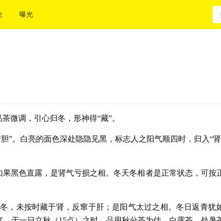
论
曝光
品茶微调，引心归冬，形神得“藏”。
苦胆”。白亮的面色深处隐隐见黑，标志人之阳气顺四时，归入“肾
。如果黑色直露，是肾气亏损之相。冬天冬相者是正常状态，可按
于冬，未按时藏于肾，反窜于肝；是阳气太过之相。冬日返青犹
气。于一日立秋（15点）之时，品用秋分茶为佳，白露茶、处暑