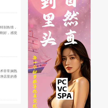
特别热情，
刚好，感觉
术非常娴熟
净店里的香