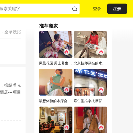
登录
注册
推荐商家
家
-
桑拿洗浴
凤凰花园 男士养生Spa水疗会馆推荐，来这给您一次难忘的体验
北京技师漂亮的水疗养生会所，技师专业服务细心周到
，操纵着光
居---项目
最想体验的水疗会所,让我不能自拔!
席仁堂推拿按摩脊柱调理