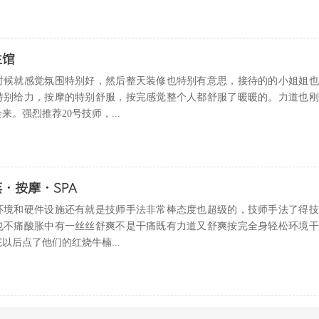
生馆
时候就感觉氛围特别好，然后整天装修也特别有意思，接待的的小姐姐也
特别给力，按摩的特别舒服，按完感觉整个人都舒服了暖暖的。力道也刚
。强烈推荐20号技师，...
·按摩·SPA
环境和硬件设施还有就是技师手法非常棒态度也超级的，技师手法了得技
也不痛酸胀中有一丝丝舒爽不是干痛既有力道又舒爽按完全身轻松环境干
以后点了他们的红烧牛楠...