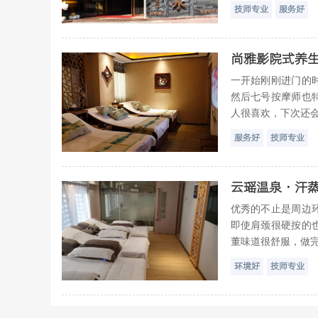
技师专业
服务好
尚雅影院式养
一开始刚刚进门的
然后七号按摩师也
人很喜欢，下次还会来
服务好
技师专业
云瑶温泉·汗蒸
优秀的不止是周边
即使肩颈很硬按的
董味道很舒服，做完
环境好
技师专业