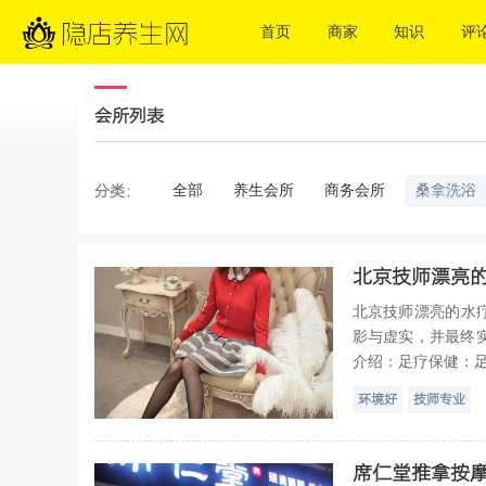
首页
商家
知识
评
会所列表
全部
养生会所
商务会所
桑拿洗浴
分类：
北京技师漂亮
北京技师漂亮的水
影与虚实，并最终实
介绍：足疗保健：足
环境好
技师专业
席仁堂推拿按