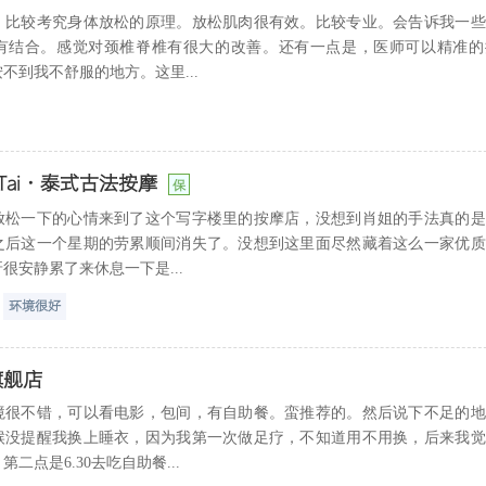
。比较考究身体放松的原理。放松肌肉很有效。比较专业。会告诉我一些
有结合。感觉对颈椎脊椎有很大的改善。还有一点是，医师可以精准的
不到我不舒服的地方。这里...
 Tai·泰式古法按摩
保
放松一下的心情来到了这个写字楼里的按摩店，没想到肖姐的手法真的是
之后这一个星期的劳累顺间消失了。没想到这里面尽然藏着这么一家优质
很安静累了来休息一下是...
环境很好
旗舰店
境很不错，可以看电影，包间，有自助餐。蛮推荐的。然后说下不足的地
候没提醒我换上睡衣，因为我第一次做足疗，不知道用不用换，后来我觉
二点是6.30去吃自助餐...