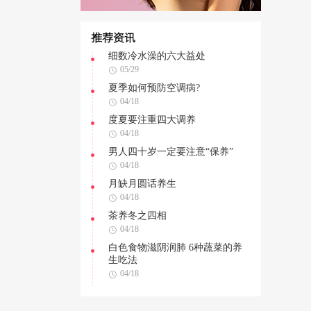
推荐资讯
细数冷水澡的六大益处
05/29
夏季如何预防空调病?
04/18
度夏要注重四大调养
04/18
男人四十岁一定要注意“保养”
04/18
月缺月圆话养生
04/18
茶养冬之四相
04/18
白色食物滋阴润肺 6种蔬菜的养
生吃法
04/18