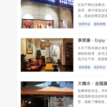
区别于网红按摩店
原理，跟中医知识
点，很多按摩店是按
技师专业
服务热情
享受泰·Enjoy
今天下雨本着出来
都按的很准，按完
境卫生干净，里面呀
放松舒服
技师专业
大桶水·全国
按摩师很专业，环
就是我刚进去的时
受，就换了继续按。第