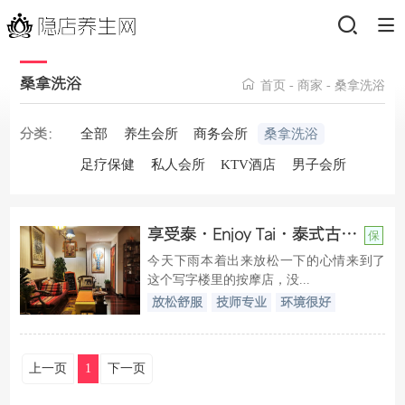
桑拿洗浴
首页
-
商家
-
桑拿洗浴
全部
养生会所
商务会所
桑拿洗浴
分类：
足疗保健
私人会所
KTV酒店
男子会所
享受泰·Enjoy Tai·泰式古法按摩
保
今天下雨本着出来放松一下的心情来到了
这个写字楼里的按摩店，没...
放松舒服
技师专业
环境很好
上一页
1
下一页