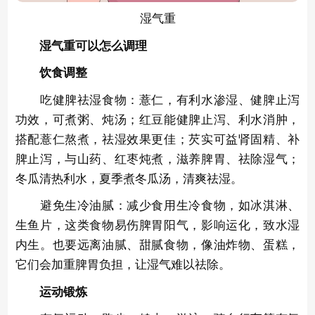
湿气重
湿气重可以怎么调理
饮食调整
吃健脾祛湿食物：薏仁，有利水渗湿、健脾止泻
功效，可煮粥、炖汤；红豆能健脾止泻、利水消肿，
搭配薏仁熬煮，祛湿效果更佳；芡实可益肾固精、补
脾止泻，与山药、红枣炖煮，滋养脾胃、祛除湿气；
冬瓜清热利水，夏季煮冬瓜汤，清爽祛湿。
避免生冷油腻：减少食用生冷食物，如冰淇淋、
生鱼片，这类食物易伤脾胃阳气，影响运化，致水湿
内生。也要远离油腻、甜腻食物，像油炸物、蛋糕，
它们会加重脾胃负担，让湿气难以祛除。
运动锻炼