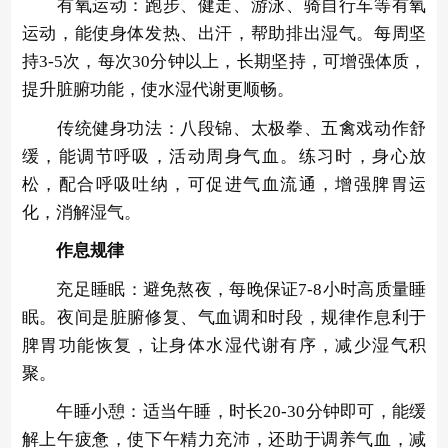
有氧运动：跑步、健走、游泳、骑自行车等有氧
运动，能使身体发热、出汗，帮助排出湿气。每周坚
持3-5次，每次30分钟以上，长期坚持，可增强体质，
提升脏腑功能，使水湿代谢更顺畅。
传统健身功法：八段锦、太极拳、五禽戏动作舒
缓，能调节呼吸，活动周身气血。练习时，身心放
松，配合呼吸吐纳，可促进气血流通，增强脾胃运
化，消解湿气。
作息规律
充足睡眠：避免熬夜，每晚保证7-8小时高质量睡
眠。夜间是脏腑修复、气血调和时段，规律作息利于
脾胃功能恢复，让身体水湿代谢有序，减少湿气积
聚。
午睡小憩：适当午睡，时长20-30分钟即可，能缓
解上午疲惫，使下午精力充沛，还助于调养气血，减