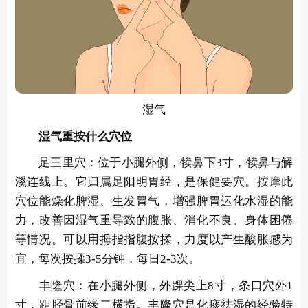
湿气
湿气重按什么穴位
足三里穴：位于小腿外侧，犊鼻下3寸，犊鼻与解
溪连线上。它归属足阳明胃经，是保健要穴。
按摩
此
穴位能燥化脾湿、生发胃气，增强脾胃运化水湿的能
力，改善因湿气重导致的腹胀、消化不良、身体困倦
等情况。可以用拇指指腹按揉，力度以产生酸胀感为
宜，每次按揉3-5分钟，每日2-3次。
丰隆穴：在小腿外侧，外踝尖上8寸，条口穴外1
寸，距胫骨前缘二横指。丰隆穴是化痰祛湿的经验特