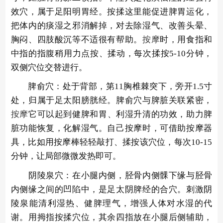
效穴，属于足阳明胃经。按揉这里能促进脾胃运化，
把体内的痰湿之邪消解掉，对去除湿气、改善头晕、
胸闷、四肢酸沉等不适很有帮助。
按摩
时，用食指和
中指的指腹稍用力点按、揉动，每次揉按5-10分钟，
双侧穴位交替进行。
脾俞穴：处于背部，第11胸椎棘突下，旁开1.5寸
处，归属于足太阳膀胱经。脾俞穴与脾脏关联紧密，
按摩
它可以起到健脾和胃、利湿升清的功效，助力脾
脏功能恢复，化解湿气。自己按摩时，可借助按摩器
具，比如用按摩棒轻轻敲打、揉按该穴位，每次10-15
分钟，让局部微微发热即可。
阴陵泉穴：在小腿内侧，胫骨内侧髁下缘与胫骨
内侧缘之间的凹陷中，是足太阴脾经的合穴。刺激阴
陵泉能清利湿热、健脾理气，增强人体对水湿的代
谢。用拇指按揉穴位，其余四指放在小腿后侧辅助，