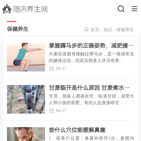
保健养生
首页
-
知识
-
保健养生
掌握蹲马步的正确姿势，减肥瘦身/提高性能力4大好处受益终身
大家应该都有接触过蹲马步，是一项很常见
的健身运动，但其实很多人并没有掌...
04-17
甘蔗裂开是什么原因 甘蔗煮水能治咳嗽吗
甘蔗，很多人都喜欢吃，味道甘甜，深受大
人和小孩的喜爱。有的人会直接啃甘...
04-17
按什么穴位能缓解鼻塞
1、迎香穴位置：鼻翼外旁开5分，鼻唇沟