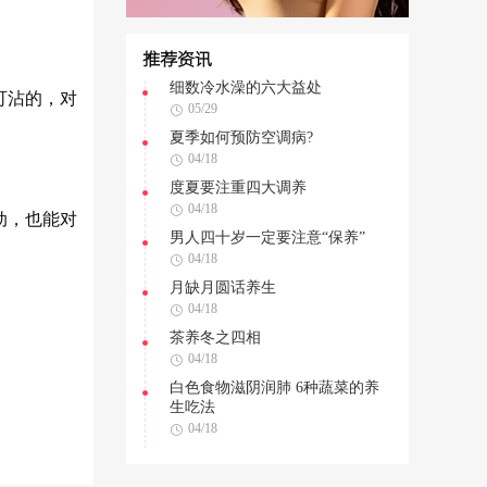
推荐资讯
细数冷水澡的六大益处
可沾的，对
05/29
夏季如何预防空调病?
04/18
度夏要注重四大调养
04/18
动，也能对
男人四十岁一定要注意“保养”
04/18
月缺月圆话养生
04/18
茶养冬之四相
04/18
白色食物滋阴润肺 6种蔬菜的养
生吃法
04/18