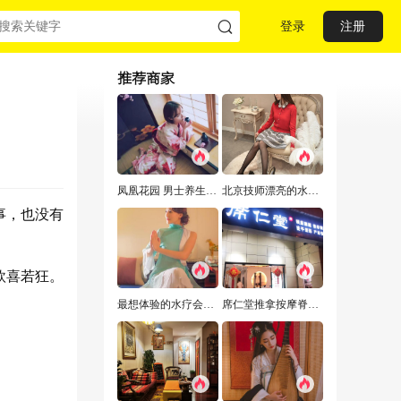
登录
注册
推荐商家
凤凰花园 男士养生Spa水疗会馆推荐，来这给您一次难忘的体验
北京技师漂亮的水疗养生会所，技师专业服务细心周到
事，也没有
欣喜若狂。
最想体验的水疗会所,让我不能自拔!
席仁堂推拿按摩脊柱调理