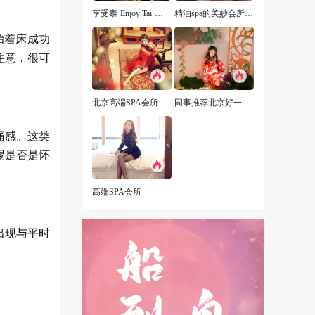
享受泰·Enjoy Tai·泰式古法按摩
精油spa的美妙会所经历
胎着床成功
注意，很可
北京高端SPA会所
同事推荐北京好一点的男子商务会所，愿你三冬暖，愿你有两人
痛感。这类
惕是否是怀
高端SPA会所
出现与平时